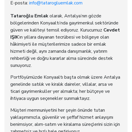
E-posta:
info@tatarogluemlak.com
Tataroğlu Emlak
olarak, Antalya’nın gözde
bölgelerinden Konyaaltı’nda gayrimenkul sektöründe
güven ve kaliteyi temsil ediyoruz. Kurucumuz
Cevdet
IŞIK
’ın yıllara dayanan tecrübesi ve bölgeye olan
hâkimiyeti ile müşterilerimize sadece bir emlak
hizmeti değil, aynı zamanda danışmanlık, yatırım
rehberliği ve doğru kararlar alma sürecinde destek
sunuyoruz.
Portföyümüzde Konyaaltı başta olmak üzere Antalya
genelinde satılık ve kiralık daireler, villalar, arsa ve
ticari gayrimenkuller yer almakta; her bütçeye ve
ihtiyaca uygun seçenekler sunmaktayız.
Müşteri memnuniyetini her şeyin önünde tutan
yaklaşımımızla, güvenilir ve şeffaf hizmet anlayışını
benimsiyor, alım-satım ve kiralama süreçlerini sizin için
zahmetsiz ve hızlı hale getiriyoruz.